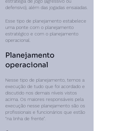
estratégia de jogo (agressivo ou 
defensivo), além das jogadas ensaiadas.
Esse tipo de planejamento estabelece 
uma ponte com o planejamento 
estratégico e com o planejamento 
operacional.
Planejamento 
operacional
Nesse tipo de planejamento, temos a 
execução de tudo que foi acordado e 
discutido nos demais níveis vistos 
acima. Os maiores responsáveis pela 
execução nesse planejamento são os 
profissionais e funcionários que estão 
“na linha de frente”.