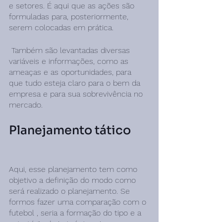
e setores. É aqui que as ações são 
formuladas para, posteriormente, 
serem colocadas em prática.
 Também são levantadas diversas 
variáveis e informações, como as 
ameaças e as oportunidades, para 
que tudo esteja claro para o bem da 
empresa e para sua sobrevivência no 
mercado.
Planejamento tático
Aqui, esse planejamento tem como 
objetivo a definição do modo como 
será realizado o planejamento. Se 
formos fazer uma comparação com o 
futebol , seria a formação do tipo e a 