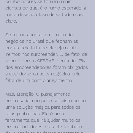
colaboradores se tornam mais 
cientes de qual é o rumo esperado, a 
meta desejada. Isso deixa tudo mais 
claro.
Se formos contar o número de 
negócios no Brasil que fecham as 
portas pela falta de planejamento, 
iremos nos surpreender. E, de fato, de 
acordo com o SEBRAE, cerca de 17% 
dos empreendedores foram obrigados 
a abandonar os seus negócios pela 
falta de um bom planejamento.
Mas, atenção! O planejamento 
empresarial não pode ser visto como 
uma solução mágica para todos os 
seus problemas. Ele é uma 
ferramenta que irá ajudar muito os 
empreendedores, mas ele também 