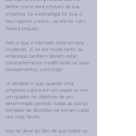
definir como será o futuro da sua 
empresa. Se a estratégia for boa, o 
seu negócio cresce… se ela for ruim, 
haverá prejuízo
Fato é que o mercado está sempre 
mudando.  E, se ele muda tanto, as 
empresas também devem estar 
constantemente modificando os seus 
planejamentos, concorda?
 A verdade é que, quando uma 
empresa coloca em um papel ou em 
um quadro os objetivos de um 
determinado período, todas as outras 
tomadas de decisões se tornam cada 
vez mais fáceis.
Isso se deve ao fato de que todos os 