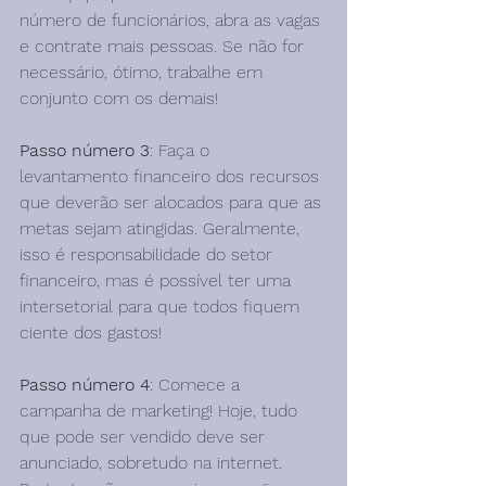
número de funcionários, abra as vagas 
e contrate mais pessoas. Se não for 
necessário, ótimo, trabalhe em 
conjunto com os demais!
Passo número 3
: Faça o 
levantamento financeiro dos recursos 
que deverão ser alocados para que as 
metas sejam atingidas. Geralmente, 
isso é responsabilidade do setor 
financeiro, mas é possível ter uma 
intersetorial para que todos fiquem 
ciente dos gastos!
Passo número 4
: Comece a 
campanha de marketing! Hoje, tudo 
que pode ser vendido deve ser 
anunciado, sobretudo na internet. 