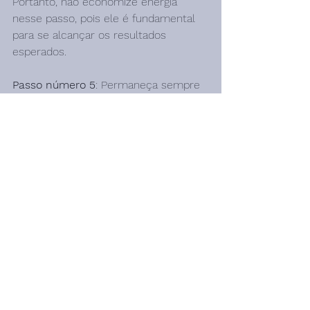
Portanto, não economize energia 
nesse passo, pois ele é fundamental 
para se alcançar os resultados 
esperados.
Passo número 5
: Permaneça sempre 
de olho no andamento dos processos 
e monitore cada etapa, sem exageros, 
mas sem desleixo, pois a manutenção 
dos processos é fundamental para o 
êxito e para a correção de possíveis 
erros.
Também separamos 
aqueles erros mais comuns 
para você não cair em 
nenhum deles, confira!